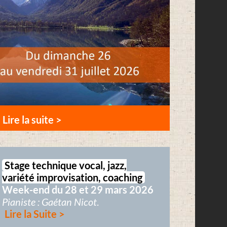
Lire la suite >
Stage technique vocal, jazz,
variété improvisation, coaching
Week-end du 28 et 29 mars 2026
Pianiste : Gaétan Nicot
.
Lire la Suite >