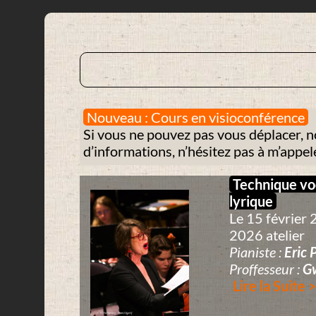
Nouveau : Cours en visioconférence
Si vous ne pouvez pas vous déplacer, n
d’informations, n’hésitez pas à m’appe
Technique vo
lyrique
Le 15 février 
2026 atelier
Pianiste :
Eric 
Proffesseur :
G
Lire la Suite 