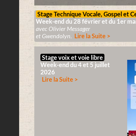
Stage Technique Vocale, Gospel et C
Week-end du 28 février et du 1er m
avec Olivier Messager
et Gwendolyn
.
Lire la Suite >
Stage voix et voie libre
Week-end du 4 et 5 juillet
2026
Lire la Suite >