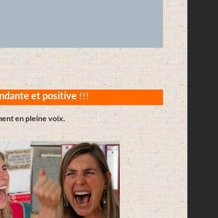
ndante et positive
!!!
ment en pleine voix.