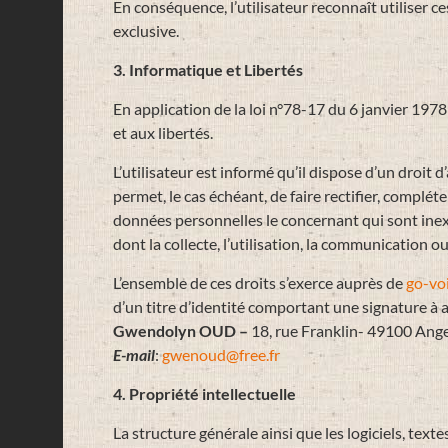
En conséquence, l’utilisateur reconnaît utiliser c
exclusive.
3. Informatique et Libertés
En application de la loi n°78-17 du 6 janvier 1978 
et aux libertés.
L’utilisateur est informé qu’il dispose d’un droit d’
permet, le cas échéant, de faire rectifier, compléter
données personnelles le concernant qui sont ine
dont la collecte, l’utilisation, la communication ou
L’ensemble de ces droits s’exerce auprès de
go-voi
d’un titre d’identité comportant une signature à a
Gwendolyn OUD –
18, rue Franklin- 49100 Ang
E-mail
:
gwenoud@free.fr
4. Propriété intellectuelle
La structure générale ainsi que les logiciels, text