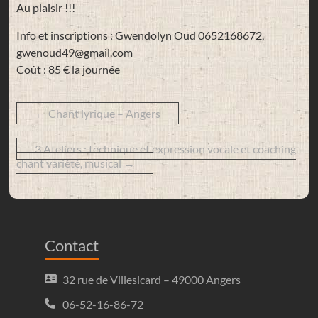
Au plaisir !!!
Info et inscriptions : Gwendolyn Oud 0652168672,
gwenoud49@gmail.com
Coût : 85 € la journée
←
Chant lyrique – Angers
3 Ateliers : technique et expression vocale et coaching
chant variété, musical
→
Contact
32 rue de Villesicard – 49000 Angers
06-52-16-86-72