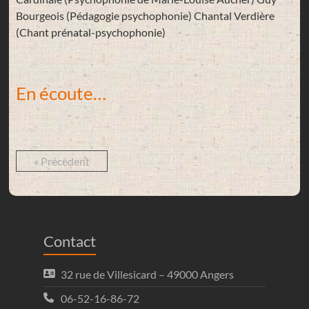
Bourgeois (Pédagogie psychophonie) Chantal Verdière
(Chant prénatal-psychophonie)
En écoute…
« Précédent
Contact
32 rue de Villesicard – 49000 Angers
06-52-16-86-72