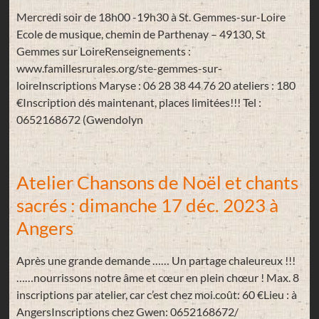
Mercredi soir de 18h00 -19h30 à St. Gemmes-sur-Loire
Ecole de musique, chemin de Parthenay – 49130, St
Gemmes sur LoireRenseignements :
www.famillesrurales.org/ste-gemmes-sur-
loireInscriptions Maryse : 06 28 38 44 76 20 ateliers : 180
€Inscription dés maintenant, places limitées!!! Tel :
0652168672 (Gwendolyn
Atelier Chansons de Noël et chants
sacrés : dimanche 17 déc. 2023 à
Angers
Après une grande demande …… Un partage chaleureux !!!
……nourrissons notre âme et cœur en plein chœur ! Max. 8
inscriptions par atelier, car c’est chez moi.coût: 60 €Lieu : à
AngersInscriptions chez Gwen: 0652168672/